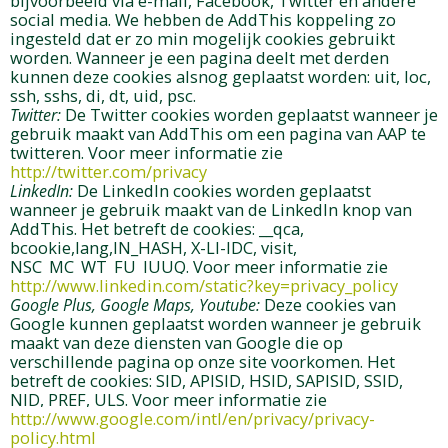
bijvoorbeeld via e-mail, Facebook, Twitter en andere
social media. We hebben de AddThis koppeling zo
ingesteld dat er zo min mogelijk cookies gebruikt
worden. Wanneer je een pagina deelt met derden
kunnen deze cookies alsnog geplaatst worden: uit, loc,
ssh, sshs, di, dt, uid, psc.
Twitter:
De Twitter cookies worden geplaatst wanneer je
gebruik maakt van AddThis om een pagina van AAP te
twitteren. Voor meer informatie zie
http://twitter.com/privacy
LinkedIn:
De LinkedIn cookies worden geplaatst
wanneer je gebruik maakt van de LinkedIn knop van
AddThis. Het betreft de cookies: __qca,
bcookie,lang,IN_HASH, X-LI-IDC, visit,
NSC_MC_WT_FU_IUUQ. Voor meer informatie zie
http://www.linkedin.com/static?key=privacy_policy
Google Plus, Google Maps, Youtube:
Deze cookies van
Google kunnen geplaatst worden wanneer je gebruik
maakt van deze diensten van Google die op
verschillende pagina op onze site voorkomen. Het
betreft de cookies: SID, APISID, HSID, SAPISID, SSID,
NID, PREF, ULS. Voor meer informatie zie
http://www.google.com/intl/en/privacy/privacy-
policy.html