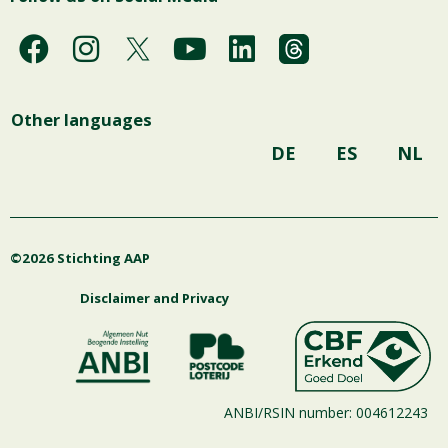
F
I
Y
L
a
n
o
i
c
s
u
n
Other languages
e
t
t
k
b
a
u
e
DE
ES
NL
o
g
b
d
o
r
e
i
k
a
n
©2026 Stichting AAP
m
Disclaimer and Privacy
ANBI/RSIN number: 004612243